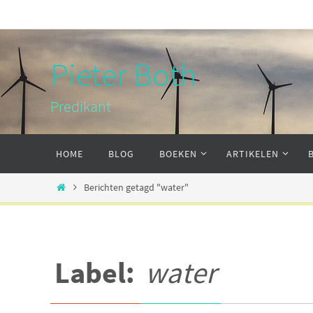
Ga
naar
de
Pieter Both
inhoud
Predikant
Ga
HOME
BLOG
BOEKEN
ARTIKELEN
naar
de
Home
Berichten getagd "water"
inhoud
Label:
water