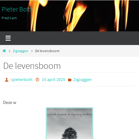
Ga
Pieter Both
naar
Predikant
de
inhoud
Home
Zigzaggen
De levensboom
De levensboom
cpieterboth
15 april 2025
Zigzaggen
Deze w