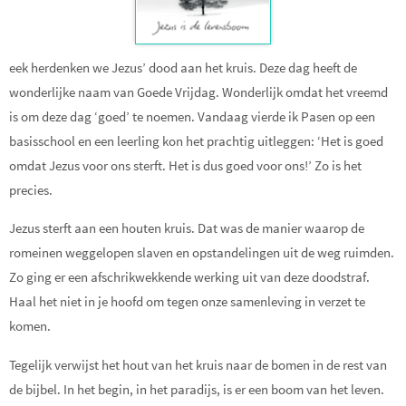
eek herdenken we Jezus’ dood aan het kruis. Deze dag heeft de
wonderlijke naam van Goede Vrijdag. Wonderlijk omdat het vreemd
is om deze dag ‘goed’ te noemen. Vandaag vierde ik Pasen op een
basisschool en een leerling kon het prachtig uitleggen: ‘Het is goed
omdat Jezus voor ons sterft. Het is dus goed voor ons!’ Zo is het
precies.
Jezus sterft aan een houten kruis. Dat was de manier waarop de
romeinen weggelopen slaven en opstandelingen uit de weg ruimden.
Zo ging er een afschrikwekkende werking uit van deze doodstraf.
Haal het niet in je hoofd om tegen onze samenleving in verzet te
komen.
Tegelijk verwijst het hout van het kruis naar de bomen in de rest van
de bijbel. In het begin, in het paradijs, is er een boom van het leven.