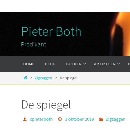
Ga
naar
de
Pieter Both
inhoud
Predikant
Ga
HOME
BLOG
BOEKEN
ARTIKELEN
naar
de
Home
Zigzaggen
De spiegel
inhoud
De spiegel
cpieterboth
3 oktober 2019
Zigzaggen