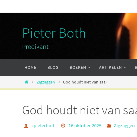
Ga
naar
de
Pieter Both
inhoud
Predikant
Ga
HOME
BLOG
BOEKEN
ARTIKELEN
naar
de
Home
Zigzaggen
God houdt niet van saai
inhoud
God houdt niet van sa
cpieterboth
16 oktober 2025
Zigzaggen