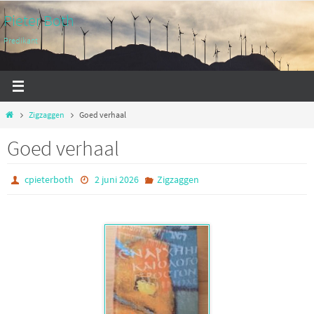
Ga
Pieter Both
naar
Predikant
de
inhoud
Home
Zigzaggen
Goed verhaal
Goed verhaal
cpieterboth
2 juni 2026
Zigzaggen