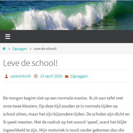
Ga
Pieter Both
naar
Predikant
de
inhoud
Home
Zigzaggen
Leve de school!
Leve de school!
cpieterboth
23 april 2020
Zigzaggen
De morgen begint niet op een normale manier. Ik zit aan tafel met
onze twee kleuters. Op deze tijd zouden ze in normale tijden op
school zitten, maar het zijn bijzondere tijden. De scholen zijn dicht en
ik speel meester. Met de nadruk op het woord ‘speel’, want het blijkt
ingewikkeld te zijn. Mijn motoriek is nooit verder gekomen dan die