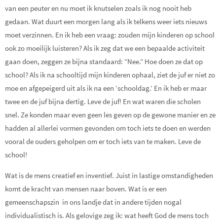
van een peuter en nu moet ik knutselen zoals ik nog nooit heb
gedaan. Wat duurt een morgen lang als ik telkens weer iets nieuws
moet verzinnen. En ik heb een vraag: zouden mijn kinderen op school
ook zo moeilijk luisteren? Als ik zeg dat we een bepaalde activiteit
gaan doen, zeggen ze bijna standaard: “Nee.” Hoe doen ze dat op
school? Als ik na schooltijd mijn kinderen ophaal, ziet de juf er niet zo
moe en afgepeigerd uit als ik na een ‘schooldag.’ En ik heb er maar
twee en de juf bijna dertig. Leve de juf! En wat waren die scholen
snel. Ze konden maar even geen les geven op de gewone manier en ze
hadden al allerlei vormen gevonden om toch iets te doen en werden
vooral de ouders geholpen om er toch iets van te maken. Leve de
school!
Wat is de mens creatief en inventief. Juist in lastige omstandigheden
komt de kracht van mensen naar boven. Wat is er een
gemeenschapszin in ons landje dat in andere tijden nogal
individualistisch is. Als gelovige zeg ik: wat heeft God de mens toch