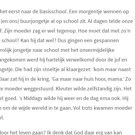
r het eerst naar de basisschool. Een morgentje wennen op
 (en ons) buurjongetje al op school zit. Al dagen telde onze
f. Zijn moeder zag
er wel tegenop. Hoe moet dat met zo’n
p school? Kan hij dat wel? Dus gingen een gespannen
olijk jongetje naar school met het onvermijdelijke
aangekomen werd hij hartelijk verwelkomd door de juf en
ngetje. Die had zijn stoeltje al klaargezet: ‘kom maar naast
 Daar zat hij in de kring. ‘Ga maar naar huis hoor, mama.’ Zo
 moeder weggestuurd. Kleuter wilde zelfstandig zijn. Het
el goed. ’s Middags wilde hij weer en de dag erna ook. Hij
n om de wijde wereld in te gaan. Vol trots kwamen moeder
l.
 door het leven gaan? Ik denk dat God daar erg van kan