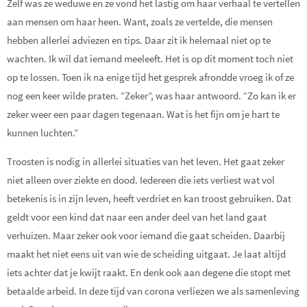
Zelf was ze weduwe en ze vond het lastig om haar verhaal te vertellen
aan mensen om haar heen. Want, zoals ze vertelde, die mensen
hebben allerlei adviezen en tips. Daar zit ik helemaal niet op te
wachten. Ik wil dat iemand meeleeft. Het is op dit moment toch niet
op te lossen. Toen ik na enige tijd het gesprek afrondde vroeg ik of ze
nog een keer wilde praten. “Zeker”, was haar antwoord. “Zo kan ik er
zeker weer een paar dagen tegenaan. Wat is het fijn om je hart te
kunnen luchten.”
Troosten is nodig in allerlei situaties van het leven. Het gaat zeker
niet alleen over ziekte en dood. Iedereen die iets verliest wat vol
betekenis is in zijn leven, heeft verdriet en kan troost gebruiken. Dat
geldt voor een kind dat naar een ander deel van het land gaat
verhuizen. Maar zeker ook voor iemand die gaat scheiden. Daarbij
maakt het niet eens uit van wie de scheiding uitgaat. Je laat altijd
iets achter dat je kwijt raakt. En denk ook aan degene die stopt met
betaalde arbeid. In deze tijd van corona verliezen we als samenleving