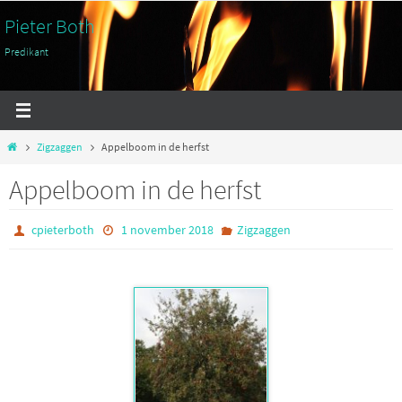
Ga
Pieter Both
naar
Predikant
de
inhoud
Home
Zigzaggen
Appelboom in de herfst
Appelboom in de herfst
cpieterboth
1 november 2018
Zigzaggen