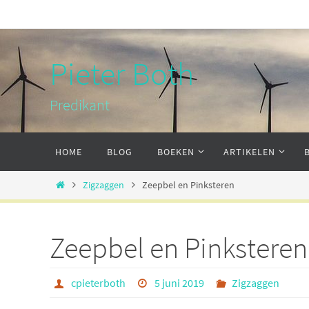
Ga
naar
de
Pieter Both
inhoud
Predikant
Ga
HOME
BLOG
BOEKEN
ARTIKELEN
naar
de
Home
Zigzaggen
Zeepbel en Pinksteren
inhoud
Zeepbel en Pinksteren
cpieterboth
5 juni 2019
Zigzaggen