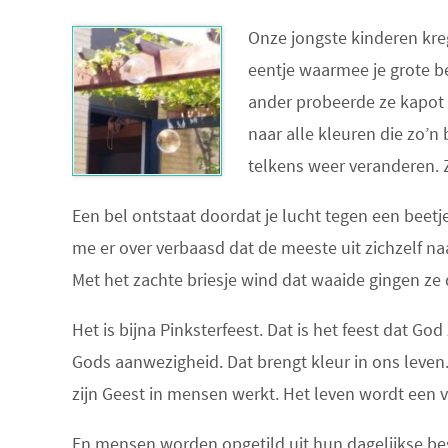
Onze jongste kinderen kr
eentje waarmee je grote be
ander probeerde ze kapot 
naar alle kleuren die zo’n
telkens weer veranderen. 
Een bel ontstaat doordat je lucht tegen een beetj
me er over verbaasd dat de meeste uit zichzelf n
Met het zachte briesje wind dat waaide gingen ze 
Het is bijna Pinksterfeest. Dat is het feest dat G
Gods aanwezigheid. Dat brengt kleur in ons leven.
zijn Geest in mensen werkt. Het leven wordt een vr
En mensen worden opgetild uit hun dagelijkse bes