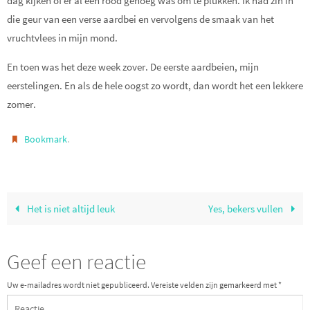
dag kijken of er al een rood genoeg was om te plukken. Ik had zin in
die geur van een verse aardbei en vervolgens de smaak van het
vruchtvlees in mijn mond.
En toen was het deze week zover. De eerste aardbeien, mijn
eerstelingen. En als de hele oogst zo wordt, dan wordt het een lekkere
zomer.
.
Bookmark
Het is niet altijd leuk
Yes, bekers vullen
Geef een reactie
Uw e-mailadres wordt niet gepubliceerd.
Vereiste velden zijn gemarkeerd met
*