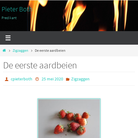
Ga
Pieter Both
naar
Predikant
de
inhoud
Home
Zigzaggen
De eerste aardbeien
De eerste aardbeien
cpieterboth
25 mei 2020
Zigzaggen