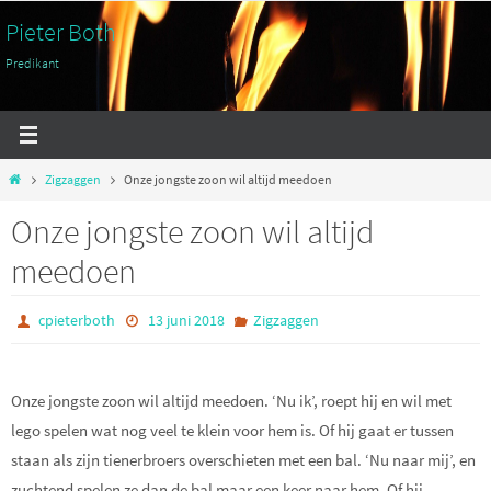
Ga
Pieter Both
naar
Predikant
de
inhoud
Home
Zigzaggen
Onze jongste zoon wil altijd meedoen
Onze jongste zoon wil altijd
meedoen
cpieterboth
13 juni 2018
Zigzaggen
Onze jongste zoon wil altijd meedoen. ‘Nu ik’, roept hij en wil met
lego spelen wat nog veel te klein voor hem is. Of hij gaat er tussen
staan als zijn tienerbroers overschieten met een bal. ‘Nu naar mij’, en
zuchtend spelen ze dan de bal maar een keer naar hem. Of hij